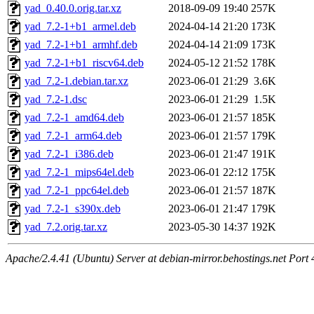
yad_0.40.0.orig.tar.xz
2018-09-09 19:40
257K
yad_7.2-1+b1_armel.deb
2024-04-14 21:20
173K
yad_7.2-1+b1_armhf.deb
2024-04-14 21:09
173K
yad_7.2-1+b1_riscv64.deb
2024-05-12 21:52
178K
yad_7.2-1.debian.tar.xz
2023-06-01 21:29
3.6K
yad_7.2-1.dsc
2023-06-01 21:29
1.5K
yad_7.2-1_amd64.deb
2023-06-01 21:57
185K
yad_7.2-1_arm64.deb
2023-06-01 21:57
179K
yad_7.2-1_i386.deb
2023-06-01 21:47
191K
yad_7.2-1_mips64el.deb
2023-06-01 22:12
175K
yad_7.2-1_ppc64el.deb
2023-06-01 21:57
187K
yad_7.2-1_s390x.deb
2023-06-01 21:47
179K
yad_7.2.orig.tar.xz
2023-05-30 14:37
192K
Apache/2.4.41 (Ubuntu) Server at debian-mirror.behostings.net Port