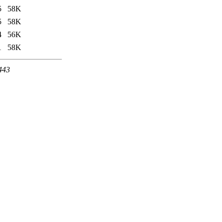
5
58K
5
58K
4
56K
1
58K
 443