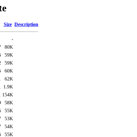
te
Size
Description
-
7
80K
6
59K
2
59K
5
60K
1
62K
1
1.9K
1
154K
9
58K
5
55K
7
53K
7
54K
6
55K