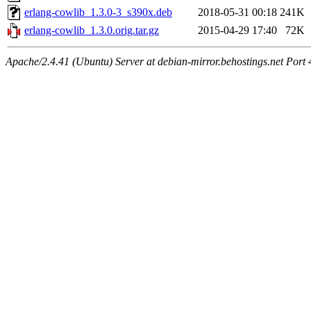
erlang-cowlib_1.3.0-3_s390x.deb
2018-05-31 00:18
241K
erlang-cowlib_1.3.0.orig.tar.gz
2015-04-29 17:40
72K
Apache/2.4.41 (Ubuntu) Server at debian-mirror.behostings.net Port