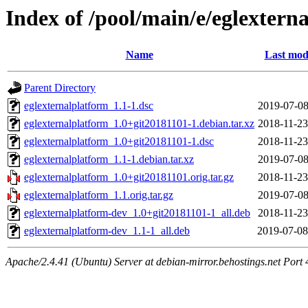
Index of /pool/main/e/eglextern
Name
Last mod
Parent Directory
eglexternalplatform_1.1-1.dsc
2019-07-08
eglexternalplatform_1.0+git20181101-1.debian.tar.xz
2018-11-23
eglexternalplatform_1.0+git20181101-1.dsc
2018-11-23
eglexternalplatform_1.1-1.debian.tar.xz
2019-07-08
eglexternalplatform_1.0+git20181101.orig.tar.gz
2018-11-23
eglexternalplatform_1.1.orig.tar.gz
2019-07-08
eglexternalplatform-dev_1.0+git20181101-1_all.deb
2018-11-23
eglexternalplatform-dev_1.1-1_all.deb
2019-07-08
Apache/2.4.41 (Ubuntu) Server at debian-mirror.behostings.net Port